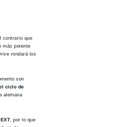
al contrario que
ón más potente
rive rondará los
momento son
l ciclo de
na alemana
iNEXT
, por lo que