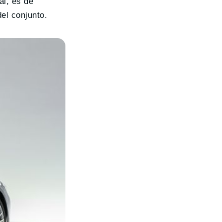
al, es de
el conjunto.