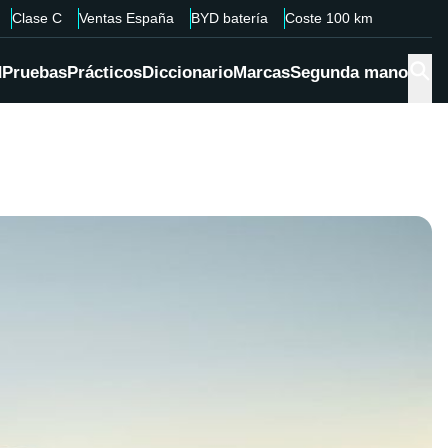
Clase C
Ventas España
BYD batería
Coste 100 km
d
Pruebas
Prácticos
Diccionario
Marcas
Segunda mano