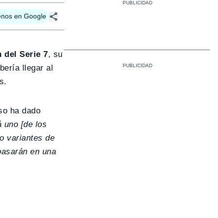
enos en Google
 del Serie 7
, su
ería llegar al
s.
uso ha dado
 uno [de los
o variantes de
 basarán en una