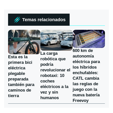
Temas relacionados
600 km de
La carga
autonomía
Esta es la
robótica que
eléctrica para
primera bici
podría
los híbridos
eléctrica
revolucionar el
enchufables:
plegable
robotaxi: 10
CATL cambia
preparada
coches
las reglas de
también para
eléctricos a la
juego con la
caminos de
vez y sin
nueva batería
tierra
humanos
Freevoy