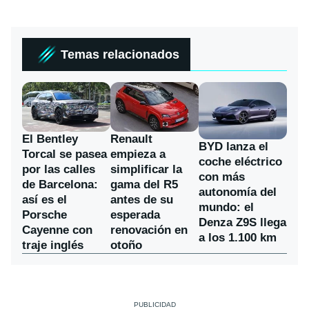
Temas relacionados
El Bentley
Renault
BYD lanza el
Torcal se pasea
empieza a
coche eléctrico
por las calles
simplificar la
con más
de Barcelona:
gama del R5
autonomía del
así es el
antes de su
mundo: el
Porsche
esperada
Denza Z9S llega
Cayenne con
renovación en
a los 1.100 km
traje inglés
otoño