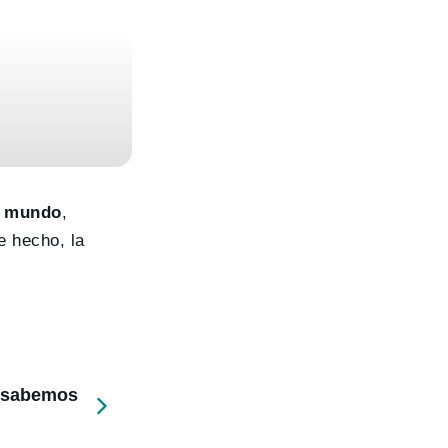
l mundo
,
e hecho, la
e sabemos