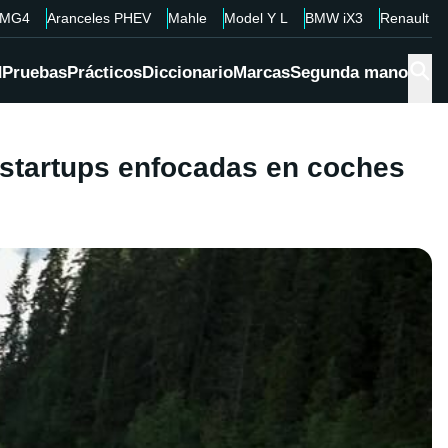
MG4
Aranceles PHEV
Mahle
Model Y L
BMW iX3
Renault 4
d
Pruebas
Prácticos
Diccionario
Marcas
Segunda mano
 startups enfocadas en coches