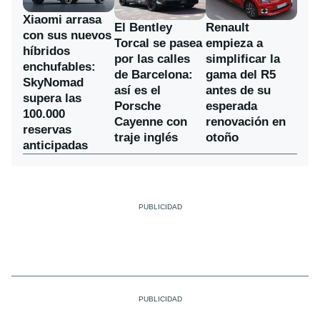
Xiaomi arrasa
El Bentley
Renault
con sus nuevos
Torcal se pasea
empieza a
híbridos
por las calles
simplificar la
enchufables:
de Barcelona:
gama del R5
SkyNomad
así es el
antes de su
supera las
Porsche
esperada
100.000
Cayenne con
renovación en
reservas
traje inglés
otoño
anticipadas