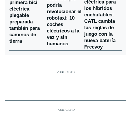
eléctrica para
primera bici
podría
los híbridos
eléctrica
revolucionar el
enchufables:
plegable
robotaxi: 10
CATL cambia
preparada
coches
las reglas de
también para
eléctricos a la
juego con la
caminos de
vez y sin
nueva batería
tierra
humanos
Freevoy