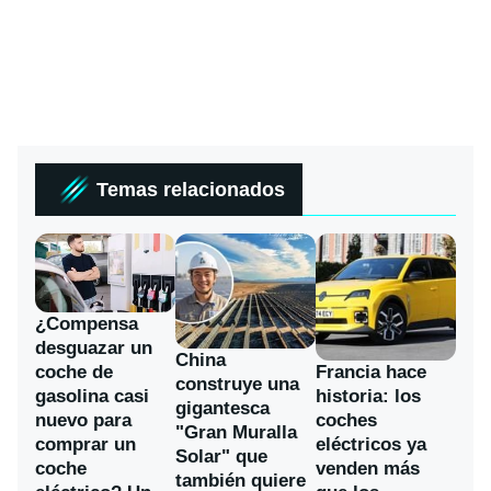
Temas relacionados
¿Compensa
desguazar un
China
coche de
Francia hace
construye una
gasolina casi
historia: los
gigantesca
nuevo para
coches
"Gran Muralla
comprar un
eléctricos ya
Solar" que
coche
venden más
también quiere