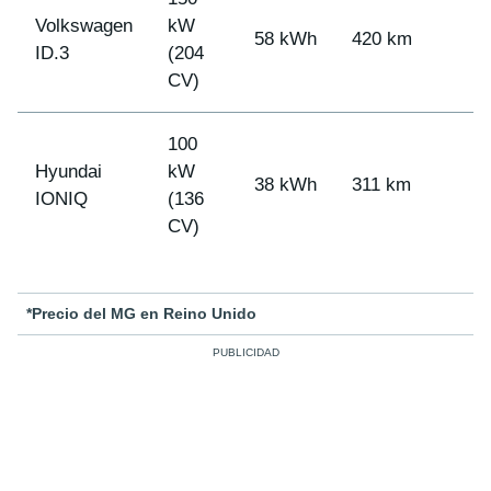
Volkswagen
kW
58 kWh
420 km
3
ID.3
(204
CV)
100
Hyundai
kW
38 kWh
311 km
3
IONIQ
(136
CV)
*Precio del MG en Reino Unido