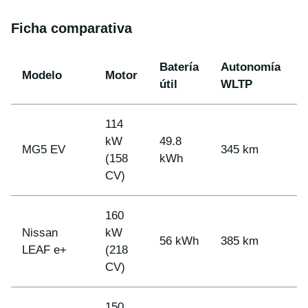
Ficha comparativa
Batería
Autonomía
Modelo
Motor
útil
WLTP
114
kW
49.8
MG5 EV
345 km
4
(158
kWh
CV)
160
Nissan
kW
56 kWh
385 km
4
LEAF e+
(218
CV)
150