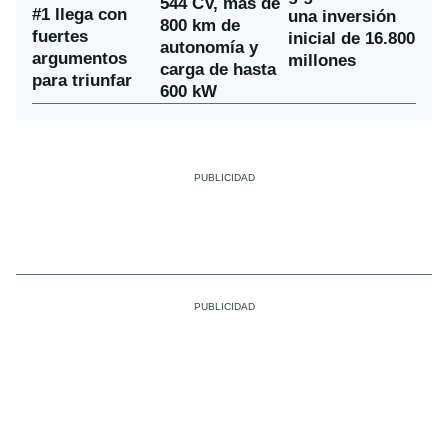
544 CV, más de
#1 llega con
una inversión
800 km de
fuertes
inicial de 16.800
autonomía y
argumentos
millones
carga de hasta
para triunfar
600 kW