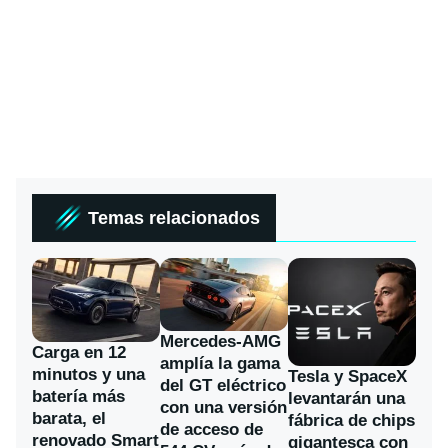
Temas relacionados
Mercedes-AMG
Carga en 12
amplía la gama
minutos y una
Tesla y SpaceX
del GT eléctrico
batería más
levantarán una
con una versión
barata, el
fábrica de chips
de acceso de
renovado Smart
gigantesca con