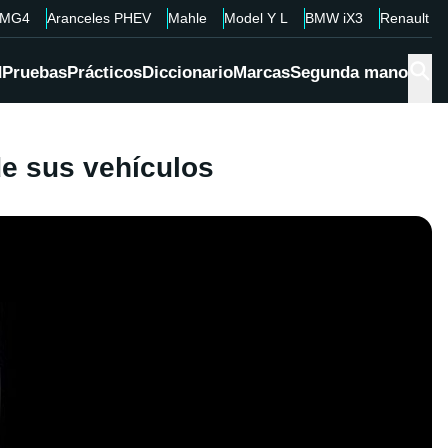
MG4
Aranceles PHEV
Mahle
Model Y L
BMW iX3
Renault 4
d
Pruebas
Prácticos
Diccionario
Marcas
Segunda mano
de sus vehículos