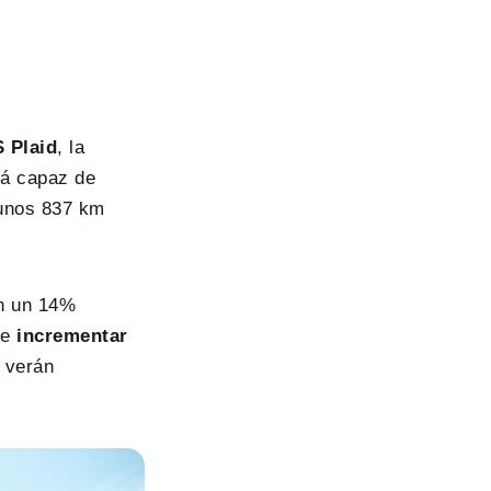
 Plaid
, la
rá capaz de
 unos 837 km
en un 14%
 e
incrementar
 verán