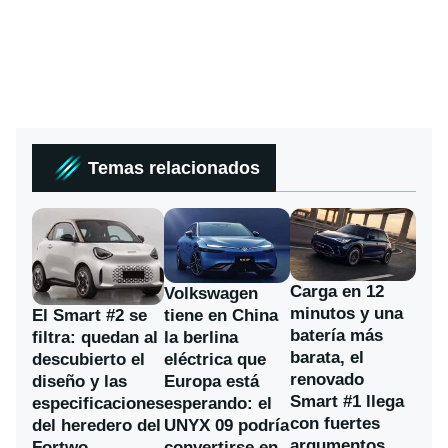
Temas relacionados
Carga en 12
Volkswagen
minutos y una
El Smart #2 se
tiene en China
batería más
filtra: quedan al
la berlina
barata, el
descubierto el
eléctrica que
renovado
diseño y las
Europa está
Smart #1 llega
especificaciones
esperando: el
con fuertes
del heredero del
UNYX 09 podría
argumentos
Fortwo
convertirse en