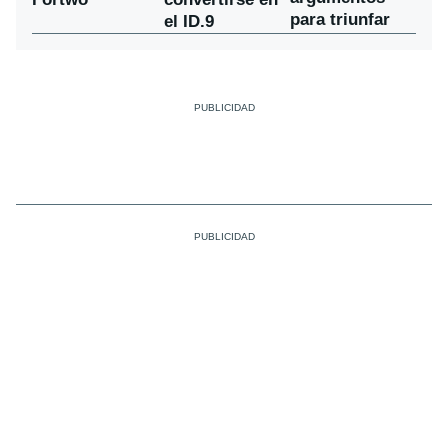
para triunfar
el ID.9