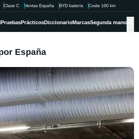
Clase C
Ventas España
BYD batería
Coste 100 km
d
Pruebas
Prácticos
Diccionario
Marcas
Segunda mano
 por España