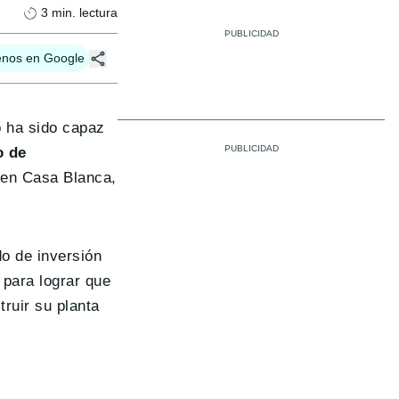
3
min. lectura
enos en Google
o ha sido capaz
o de
 en Casa Blanca,
do de inversión
l para lograr que
truir su planta