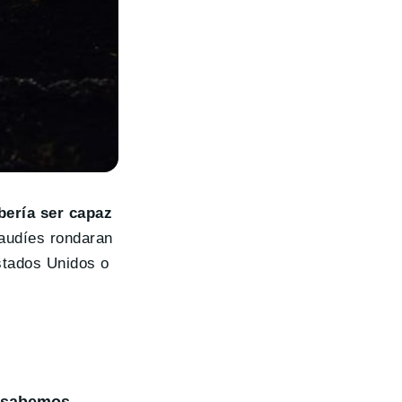
bería ser capaz
saudíes rondaran
Estados Unidos o
e sabemos