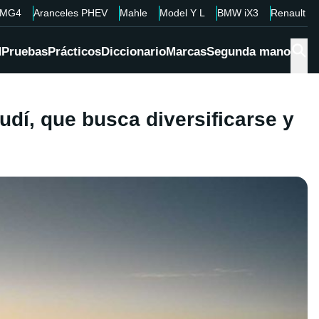
MG4
Aranceles PHEV
Mahle
Model Y L
BMW iX3
Renault 4
d
Pruebas
Prácticos
Diccionario
Marcas
Segunda mano
udí, que busca diversificarse y