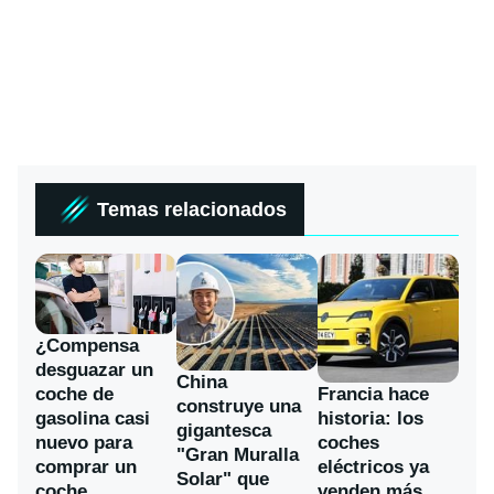
Temas relacionados
¿Compensa
desguazar un
China
coche de
Francia hace
construye una
gasolina casi
historia: los
gigantesca
nuevo para
coches
"Gran Muralla
comprar un
eléctricos ya
Solar" que
coche
venden más