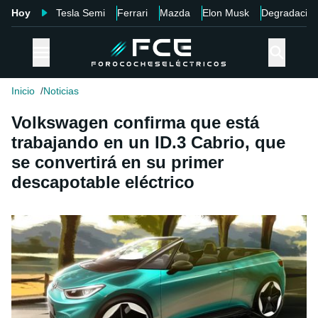
Hoy
Tesla Semi
Ferrari
Mazda
Elon Musk
Degradació
Inicio
Noticias
Volkswagen confirma que está
trabajando en un ID.3 Cabrio, que
se convertirá en su primer
descapotable eléctrico