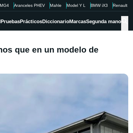
MG4
Aranceles PHEV
Mahle
Model Y L
BMW iX3
Renault 4
d
Pruebas
Prácticos
Diccionario
Marcas
Segunda mano
enos que en un modelo de