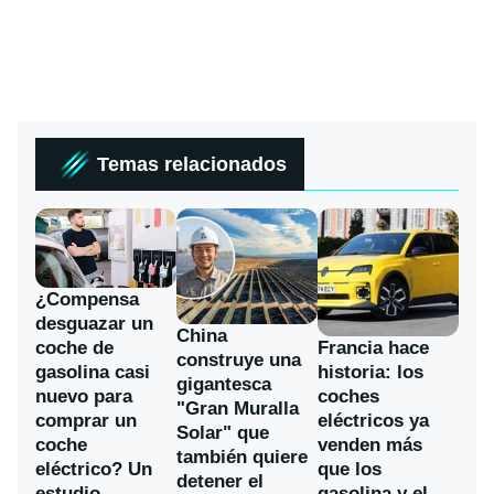
Temas relacionados
¿Compensa
desguazar un
China
coche de
Francia hace
construye una
gasolina casi
historia: los
gigantesca
nuevo para
coches
"Gran Muralla
comprar un
eléctricos ya
Solar" que
coche
venden más
también quiere
eléctrico? Un
que los
detener el
estudio
gasolina y el