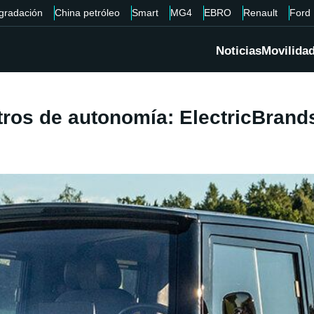
gradación
China petróleo
Smart
MG4
EBRO
Renault
Ford
Noticias
Movilida
ros de autonomía: ElectricBrands