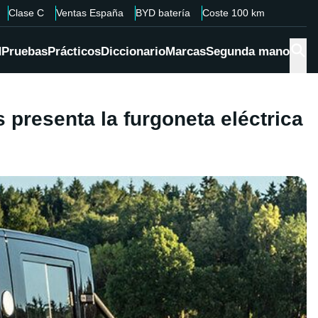
Clase C
Ventas España
BYD batería
Coste 100 km
d
Pruebas
Prácticos
Diccionario
Marcas
Segunda mano
 presenta la furgoneta eléctrica