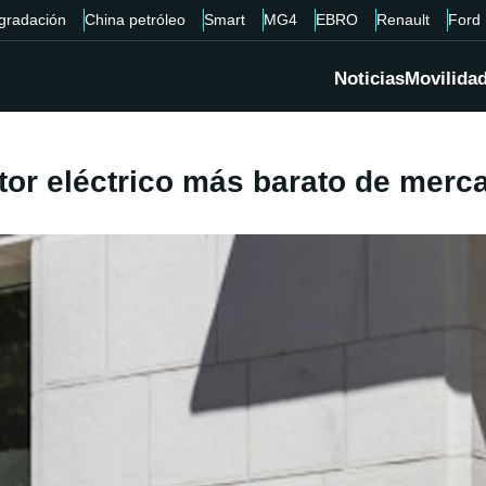
gradación
China petróleo
Smart
MG4
EBRO
Renault
Ford
Noticias
Movilida
otor eléctrico más barato de merc