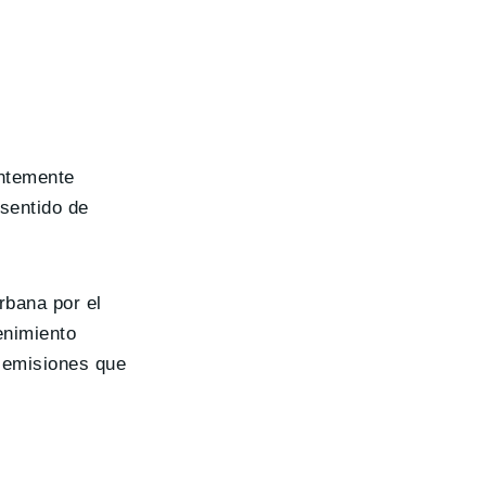
entemente
 sentido de
rbana por el
enimiento
e emisiones que