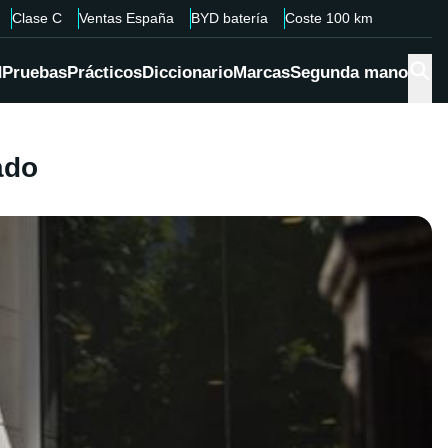
Clase C
Ventas España
BYD batería
Coste 100 km
d
Pruebas
Prácticos
Diccionario
Marcas
Segunda mano
ado