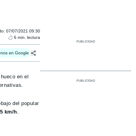
do
:
07/07/2021 09:30
6
min. lectura
enos en Google
 hueco en el
ernativas.
bajo del popular
5 km/h
.