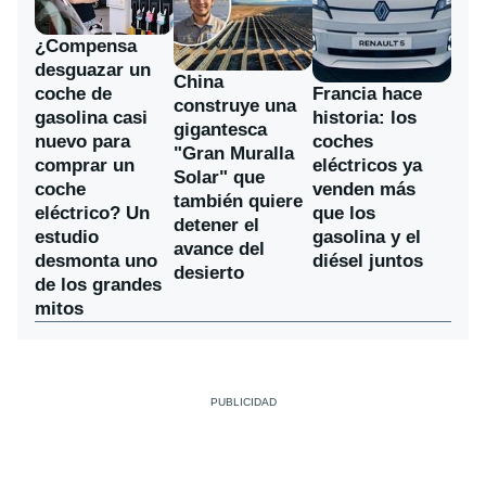
¿Compensa
desguazar un
China
coche de
Francia hace
construye una
gasolina casi
historia: los
gigantesca
nuevo para
coches
"Gran Muralla
comprar un
eléctricos ya
Solar" que
coche
venden más
también quiere
eléctrico? Un
que los
detener el
estudio
gasolina y el
avance del
desmonta uno
diésel juntos
desierto
de los grandes
mitos