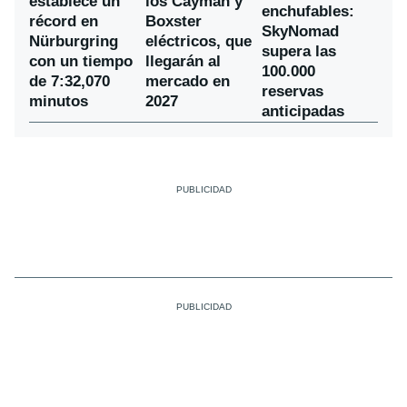
establece un
los Cayman y
enchufables:
récord en
Boxster
SkyNomad
Nürburgring
eléctricos, que
supera las
con un tiempo
llegarán al
100.000
de 7:32,070
mercado en
reservas
minutos
2027
anticipadas