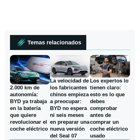
Temas relacionados
La velocidad de
Los expertos lo
los fabricantes
2.000 km de
tienen claro:
chinos empieza
autonomía:
esto es lo que
a preocupar:
BYD ya trabaja
debes
BYD no espera
en la batería
comprobar
ni seis meses
que quiere
antes de
en preparar una
revolucionar el
comprar un
nueva versión
coche eléctrico
coche eléctrico
del Seal 07
usado