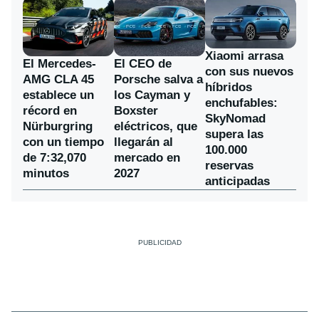
Xiaomi arrasa
El Mercedes-
El CEO de
con sus nuevos
AMG CLA 45
Porsche salva a
híbridos
establece un
los Cayman y
enchufables:
récord en
Boxster
SkyNomad
Nürburgring
eléctricos, que
supera las
con un tiempo
llegarán al
100.000
de 7:32,070
mercado en
reservas
minutos
2027
anticipadas