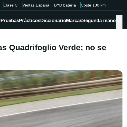
Clase C
Ventas España
BYD batería
Coste 100 km
d
Pruebas
Prácticos
Diccionario
Marcas
Segunda mano
s Quadrifoglio Verde; no se