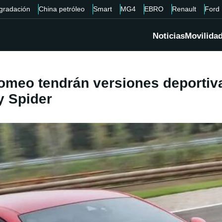
gradación
China petróleo
Smart
MG4
EBRO
Renault
Ford
Noticias
Movilida
Romeo tendrán versiones deportiva
y Spider