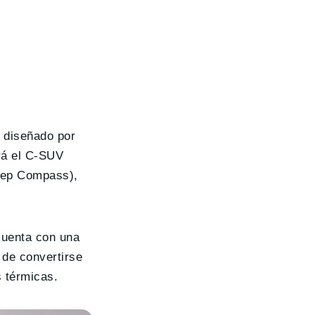
o diseñado por
erá el C-SUV
Jeep Compass),
cuenta con una
 de convertirse
s térmicas.