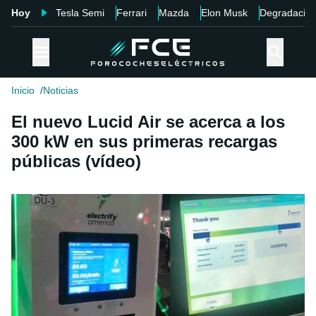
Hoy
Tesla Semi
Ferrari
Mazda
Elon Musk
Degradació
Inicio
Noticias
El nuevo Lucid Air se acerca a los
300 kW en sus primeras recargas
públicas (vídeo)