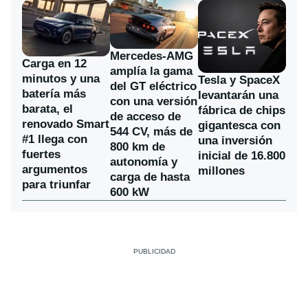
Mercedes-AMG
Carga en 12
amplía la gama
minutos y una
Tesla y SpaceX
del GT eléctrico
batería más
levantarán una
con una versión
barata, el
fábrica de chips
de acceso de
renovado Smart
gigantesca con
544 CV, más de
#1 llega con
una inversión
800 km de
fuertes
inicial de 16.800
autonomía y
argumentos
millones
carga de hasta
para triunfar
600 kW