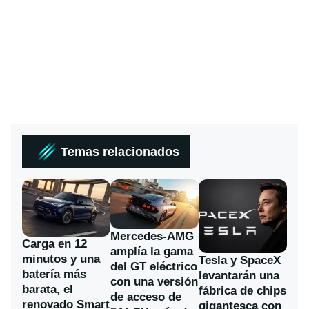
Temas relacionados
Mercedes-AMG
Carga en 12
amplía la gama
minutos y una
Tesla y SpaceX
del GT eléctrico
batería más
levantarán una
con una versión
barata, el
fábrica de chips
de acceso de
renovado Smart
gigantesca con