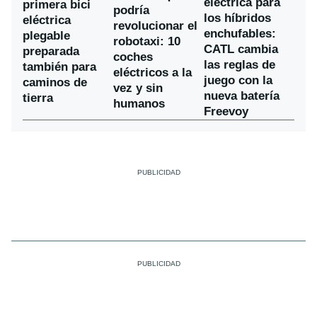
eléctrica para
primera bici
podría
los híbridos
eléctrica
revolucionar el
enchufables:
plegable
robotaxi: 10
CATL cambia
preparada
coches
las reglas de
también para
eléctricos a la
juego con la
caminos de
vez y sin
nueva batería
tierra
humanos
Freevoy