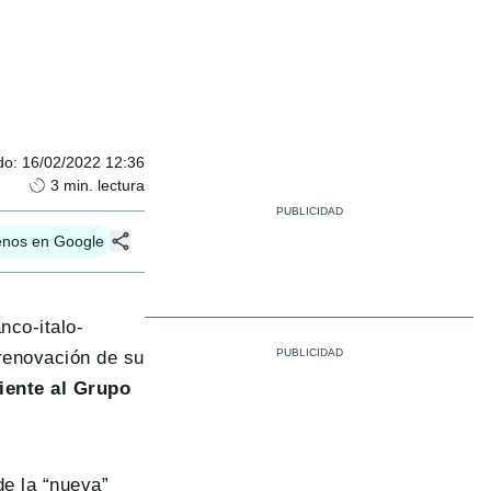
do
:
16/02/2022 12:36
3
min. lectura
enos en Google
nco-italo-
 renovación de su
iente al Grupo
e la “nueva”