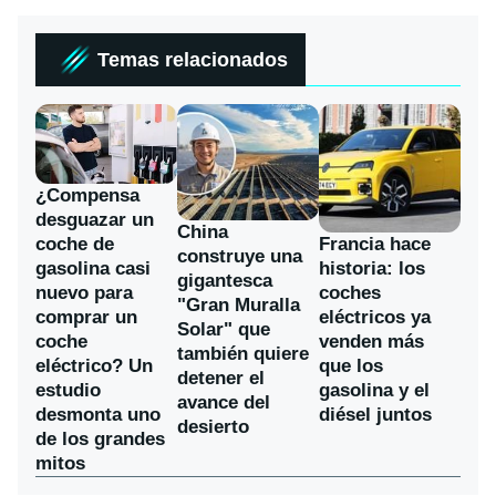
Temas relacionados
¿Compensa
desguazar un
China
coche de
Francia hace
construye una
gasolina casi
historia: los
gigantesca
nuevo para
coches
"Gran Muralla
comprar un
eléctricos ya
Solar" que
coche
venden más
también quiere
eléctrico? Un
que los
detener el
estudio
gasolina y el
avance del
desmonta uno
diésel juntos
desierto
de los grandes
mitos