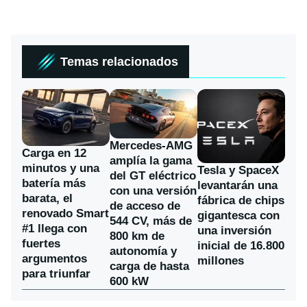
Temas relacionados
Mercedes-AMG
Carga en 12
amplía la gama
minutos y una
Tesla y SpaceX
del GT eléctrico
batería más
levantarán una
con una versión
barata, el
fábrica de chips
de acceso de
renovado Smart
gigantesca con
544 CV, más de
#1 llega con
una inversión
800 km de
fuertes
inicial de 16.800
autonomía y
argumentos
millones
carga de hasta
para triunfar
600 kW