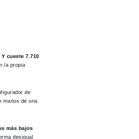
 Y cueste 7.710
n la propia
nfigurador de
en manos de una
ios más bajos
forma desigual