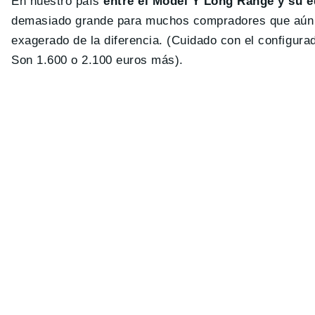
En nuestro país
entre el Model Y Long Range y su e
demasiado grande para muchos compradores que aún qu
exagerado de la diferencia. (Cuidado con el configura
Son 1.600 o 2.100 euros más).