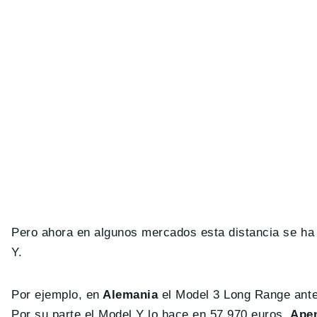
Pero ahora en algunos mercados esta distancia se ha r
Y.
Por ejemplo, en
Alemania
el Model 3 Long Range antes
Por su parte el Model Y lo hace en 57.970 euros.
Apen