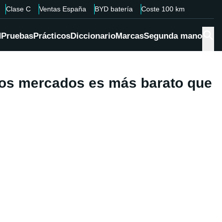
Clase C
Ventas España
BYD batería
Coste 100 km
d
Pruebas
Prácticos
Diccionario
Marcas
Segunda mano
unos mercados es más barato que