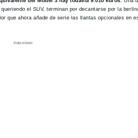
quivalente del Model 3 hay todavía 9.010 euros
. Una d
eriendo el SUV, terminan por decantarse por la berlina
dor que ahora añade de serie las llantas opcionales en 