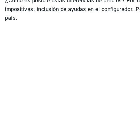
¿Cómo es posible estas diferencias de precios? Por u
impositivas, inclusión de ayudas en el configurador. P
país.