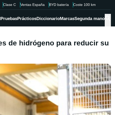
Clase C
Ventas España
BYD batería
Coste 100 km
d
Pruebas
Prácticos
Diccionario
Marcas
Segunda mano
res de hidrógeno para reducir su