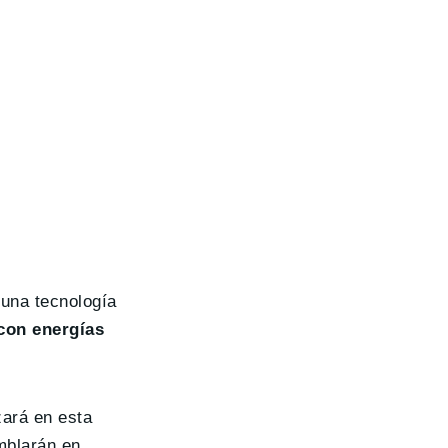
 una tecnología
con energías
zará en esta
mblarán en