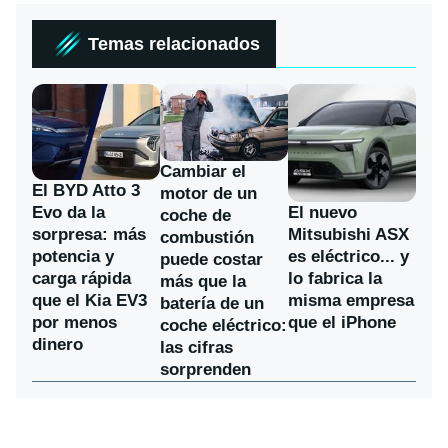
Temas relacionados
Cambiar el
El BYD Atto 3
motor de un
Evo da la
El nuevo
coche de
sorpresa: más
Mitsubishi ASX
combustión
potencia y
es eléctrico... y
puede costar
carga rápida
lo fabrica la
más que la
que el Kia EV3
misma empresa
batería de un
por menos
que el iPhone
coche eléctrico:
dinero
las cifras
sorprenden