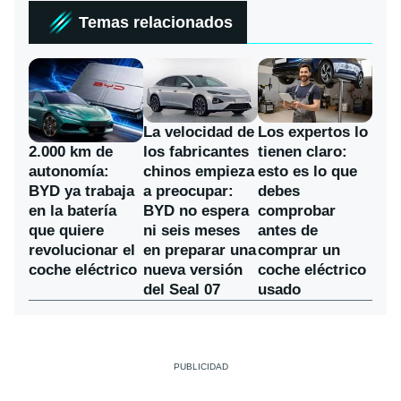
Temas relacionados
La velocidad de
Los expertos lo
los fabricantes
2.000 km de
tienen claro:
chinos empieza
autonomía:
esto es lo que
a preocupar:
BYD ya trabaja
debes
BYD no espera
en la batería
comprobar
ni seis meses
que quiere
antes de
en preparar una
revolucionar el
comprar un
nueva versión
coche eléctrico
coche eléctrico
del Seal 07
usado