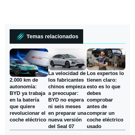
Temas relacionados
La velocidad de
Los expertos lo
los fabricantes
2.000 km de
tienen claro:
chinos empieza
autonomía:
esto es lo que
a preocupar:
BYD ya trabaja
debes
BYD no espera
en la batería
comprobar
ni seis meses
que quiere
antes de
en preparar una
revolucionar el
comprar un
nueva versión
coche eléctrico
coche eléctrico
del Seal 07
usado