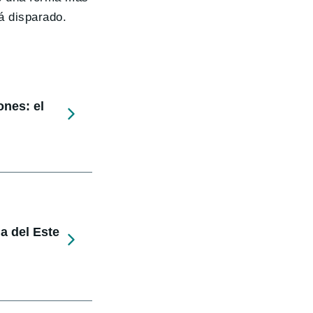
á disparado.
ones: el
a del Este