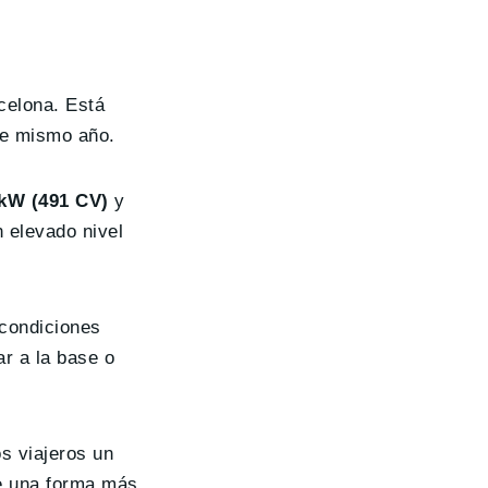
rcelona. Está
te mismo año.
kW (491 CV)
y
 elevado nivel
 condiciones
ar a la base o
s viajeros un
de una forma más