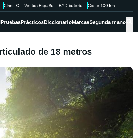
Clase C
Ventas España
BYD batería
Coste 100 km
d
Pruebas
Prácticos
Diccionario
Marcas
Segunda mano
rticulado de 18 metros