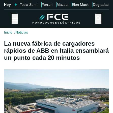
Hoy
Tesla Semi
Ferrari
Mazda
Elon Musk
Degradació
Inicio
Noticias
La nueva fábrica de cargadores
rápidos de ABB en Italia ensamblará
un punto cada 20 minutos