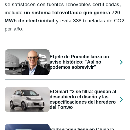
se satisfacen con fuentes renovables certificadas,
incluido
un sistema fotovoltaico que genera 720
MWh de electricidad
y evita 338 toneladas de CO2
por año.
El jefe de Porsche lanza un
aviso histórico: “Así no
podemos sobrevivir”
El Smart #2 se filtra: quedan al
descubierto el diseño y las
especificaciones del heredero
del Fortwo
Volkswagen tiene en China la