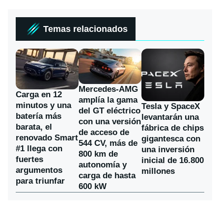
Temas relacionados
Mercedes-AMG
Carga en 12
amplía la gama
minutos y una
Tesla y SpaceX
del GT eléctrico
batería más
levantarán una
con una versión
barata, el
fábrica de chips
de acceso de
renovado Smart
gigantesca con
544 CV, más de
#1 llega con
una inversión
800 km de
fuertes
inicial de 16.800
autonomía y
argumentos
millones
carga de hasta
para triunfar
600 kW