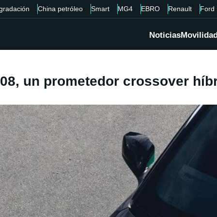
gradación
China petróleo
Smart
MG4
EBRO
Renault
Ford
Noticias
Movilida
08, un prometedor crossover híb