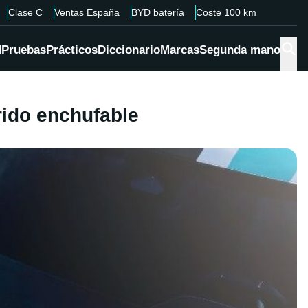
Clase C
Ventas España
BYD batería
Coste 100 km
d
Pruebas
Prácticos
Diccionario
Marcas
Segunda mano
rido enchufable