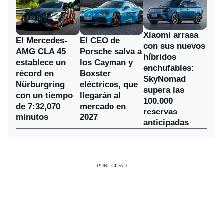
Xiaomi arrasa
El Mercedes-
El CEO de
con sus nuevos
AMG CLA 45
Porsche salva a
híbridos
establece un
los Cayman y
enchufables:
récord en
Boxster
SkyNomad
Nürburgring
eléctricos, que
supera las
con un tiempo
llegarán al
100.000
de 7:32,070
mercado en
reservas
minutos
2027
anticipadas