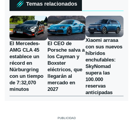
Temas relacionados
Xiaomi arrasa
El Mercedes-
El CEO de
con sus nuevos
AMG CLA 45
Porsche salva a
híbridos
establece un
los Cayman y
enchufables:
récord en
Boxster
SkyNomad
Nürburgring
eléctricos, que
supera las
con un tiempo
llegarán al
100.000
de 7:32,070
mercado en
reservas
minutos
2027
anticipadas