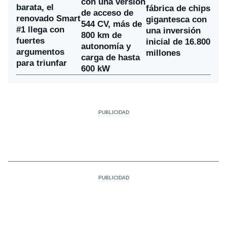
con una versión
barata, el
fábrica de chips
de acceso de
renovado Smart
gigantesca con
544 CV, más de
#1 llega con
una inversión
800 km de
fuertes
inicial de 16.800
autonomía y
argumentos
millones
carga de hasta
para triunfar
600 kW