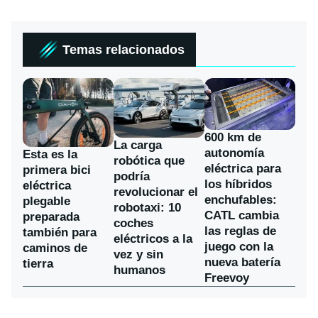
Temas relacionados
600 km de
La carga
autonomía
Esta es la
robótica que
eléctrica para
primera bici
podría
los híbridos
eléctrica
revolucionar el
enchufables:
plegable
robotaxi: 10
CATL cambia
preparada
coches
las reglas de
también para
eléctricos a la
juego con la
caminos de
vez y sin
nueva batería
tierra
humanos
Freevoy