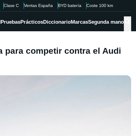
Clase C
Ventas España
BYD batería
Coste 100 km
d
Pruebas
Prácticos
Diccionario
Marcas
Segunda mano
a para competir contra el Audi