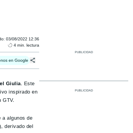
do
:
03/08/2022 12:36
4
min. lectura
enos en Google
l Giulia
. Este
ivo inspirado en
n GTV.
e a algunos de
, derivado del