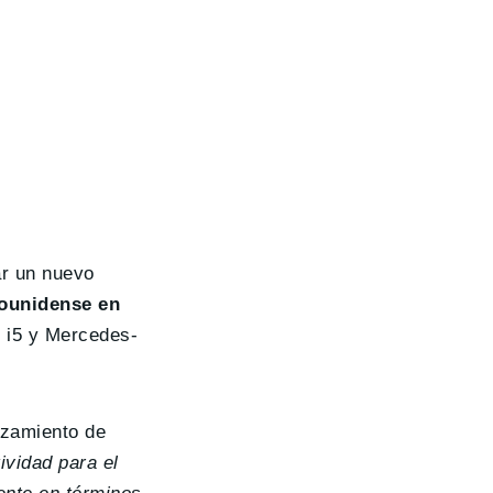
ar un nuevo
dounidense en
W i5 y Mercedes-
nzamiento de
ividad para el