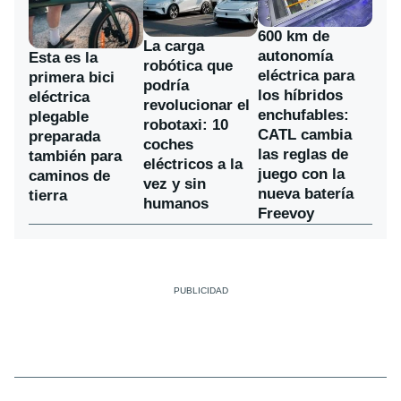
600 km de
La carga
autonomía
Esta es la
robótica que
eléctrica para
primera bici
podría
los híbridos
eléctrica
revolucionar el
enchufables:
plegable
robotaxi: 10
CATL cambia
preparada
coches
las reglas de
también para
eléctricos a la
juego con la
caminos de
vez y sin
nueva batería
tierra
humanos
Freevoy