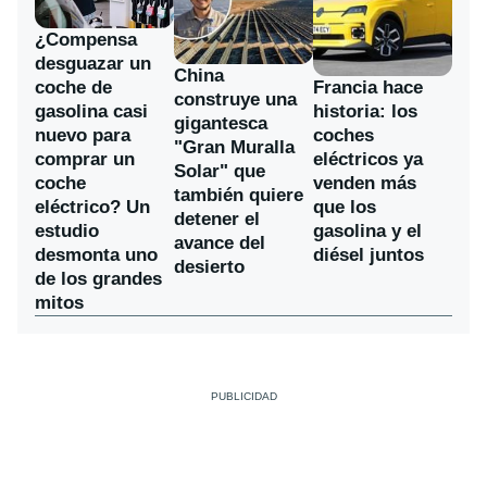
¿Compensa
desguazar un
China
coche de
Francia hace
construye una
gasolina casi
historia: los
gigantesca
nuevo para
coches
"Gran Muralla
comprar un
eléctricos ya
Solar" que
coche
venden más
también quiere
eléctrico? Un
que los
detener el
estudio
gasolina y el
avance del
desmonta uno
diésel juntos
desierto
de los grandes
mitos