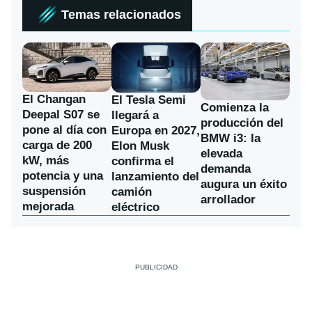
Temas relacionados
El Changan
El Tesla Semi
Comienza la
Deepal S07 se
llegará a
producción del
pone al día con
Europa en 2027,
BMW i3: la
carga de 200
Elon Musk
elevada
kW, más
confirma el
demanda
potencia y una
lanzamiento del
augura un éxito
suspensión
camión
arrollador
mejorada
eléctrico