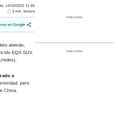
do
:
14/10/2022 11:46
3
min. lectura
enos en Google
delo alemán,
onocido EQS SUV,
Unidos).
zado a
erioridad, pero
e China.