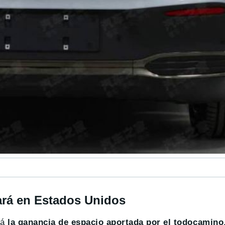
ará en Estados Unidos
rá
la ganancia de espacio aportada por el todocamino