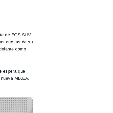
erte de EQS SUV
as que las de su
 delante como
e espera que
la nueva MB.EA,