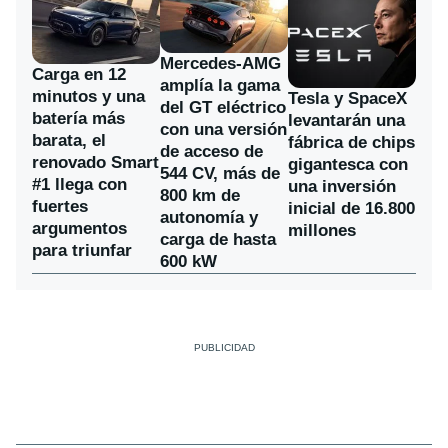
Mercedes-AMG
Carga en 12
amplía la gama
minutos y una
Tesla y SpaceX
del GT eléctrico
batería más
levantarán una
con una versión
barata, el
fábrica de chips
de acceso de
renovado Smart
gigantesca con
544 CV, más de
#1 llega con
una inversión
800 km de
fuertes
inicial de 16.800
autonomía y
argumentos
millones
carga de hasta
para triunfar
600 kW