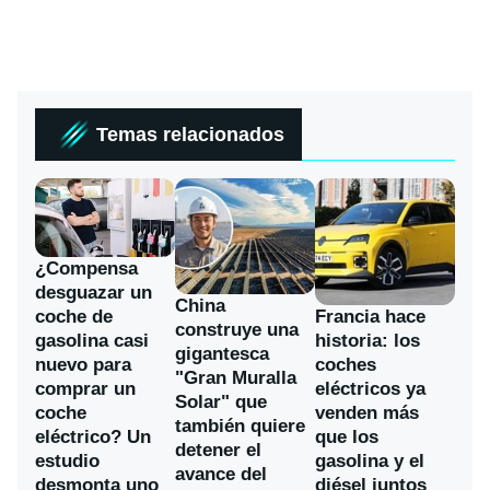
Temas relacionados
¿Compensa
desguazar un
China
coche de
Francia hace
construye una
gasolina casi
historia: los
gigantesca
nuevo para
coches
"Gran Muralla
comprar un
eléctricos ya
Solar" que
coche
venden más
también quiere
eléctrico? Un
que los
detener el
estudio
gasolina y el
avance del
desmonta uno
diésel juntos