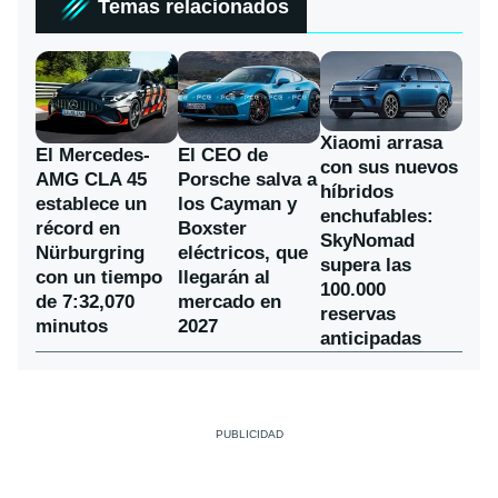
Temas relacionados
Xiaomi arrasa
El Mercedes-
El CEO de
con sus nuevos
AMG CLA 45
Porsche salva a
híbridos
establece un
los Cayman y
enchufables:
récord en
Boxster
SkyNomad
Nürburgring
eléctricos, que
supera las
con un tiempo
llegarán al
100.000
de 7:32,070
mercado en
reservas
minutos
2027
anticipadas