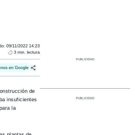
do
:
09/11/2022 14:23
3
min. lectura
enos en Google
onstrucción de
ba insuficientes
para la
as plantas de