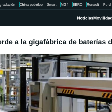
gradación
China petróleo
Smart
MG4
EBRO
Renault
Ford
Noticias
Movilida
rde a la gigafábrica de baterías 