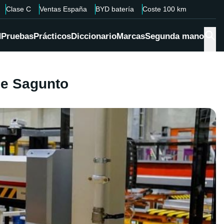
Clase C
Ventas España
BYD batería
Coste 100 km
d
Pruebas
Prácticos
Diccionario
Marcas
Segunda mano
de Sagunto