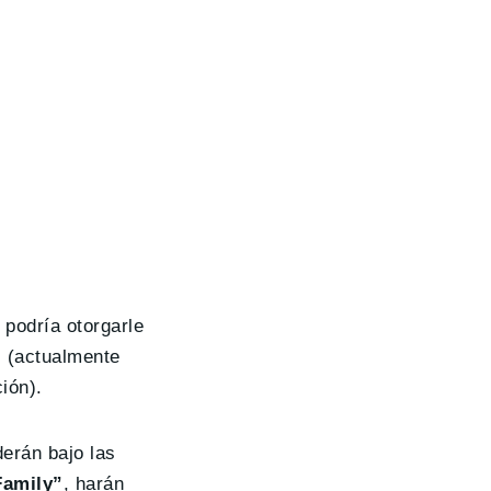
o podría otorgarle
l (actualmente
ión).
erán bajo las
Family”
, harán