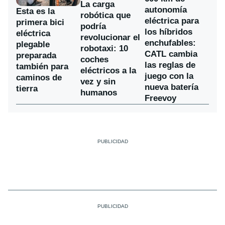
La carga
autonomía
Esta es la
robótica que
eléctrica para
primera bici
podría
los híbridos
eléctrica
revolucionar el
enchufables:
plegable
robotaxi: 10
CATL cambia
preparada
coches
las reglas de
también para
eléctricos a la
juego con la
caminos de
vez y sin
nueva batería
tierra
humanos
Freevoy